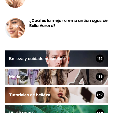
¿Cuál es la mejor crema antiarrugas de
Bella Aurora?
Belleza y cuidado masculino
182
Moda
189
Tutoriales de belleza
347
559