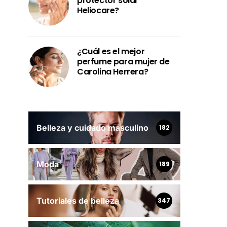
protector solar
Heliocare?
¿Cuál es el mejor
perfume para mujer de
Carolina Herrera?
Belleza y cuidado masculino
182
Moda
189
Tutoriales de belleza
347