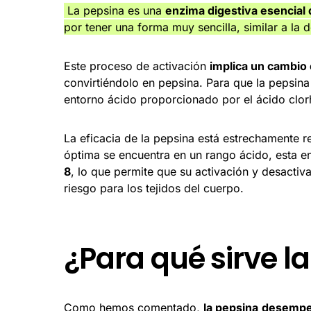
La pepsina es una
enzima digestiva esencial 
por tener una forma muy sencilla, similar a la
Este proceso de activación
implica un cambio 
convirtiéndolo en pepsina. Para que la pepsina
entorno ácido proporcionado por el ácido clor
La eficacia de la pepsina está estrechamente r
óptima se encuentra en un rango ácido, esta 
8
, lo que permite que su activación y desacti
riesgo para los tejidos del cuerpo.
¿Para qué sirve l
Como hemos comentado,
la pepsina
desempeñ