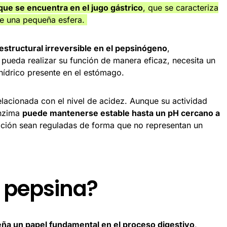
que se encuentra en el jugo gástrico
, que se caracteriza
 de una pequeña esfera.
estructural irreversible en el pepsinógeno
,
 pueda realizar su función de manera eficaz, necesita un
hídrico presente en el estómago.
elacionada con el nivel de acidez. Aunque su actividad
enzima
puede mantenerse estable hasta un pH cercano a
vación sean reguladas de forma que no representan un
a pepsina?
a un papel fundamental en el proceso digestivo
,