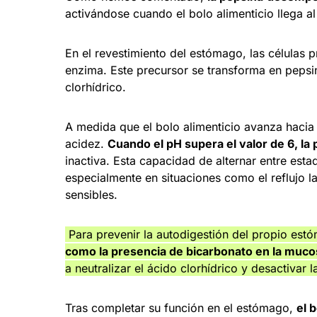
activándose cuando el bolo alimenticio llega a
En el revestimiento del estómago, las células 
enzima. Este precursor se transforma en pepsin
clorhídrico.
A medida que el bolo alimenticio avanza hacia
acidez.
Cuando el pH supera el valor de 6, la 
inactiva. Esta capacidad de alternar entre estad
especialmente en situaciones como el reflujo l
sensibles.
Para prevenir la autodigestión del propio es
como la presencia de bicarbonato en la muco
a neutralizar el ácido clorhídrico y desactivar 
Tras completar su función en el estómago,
el 