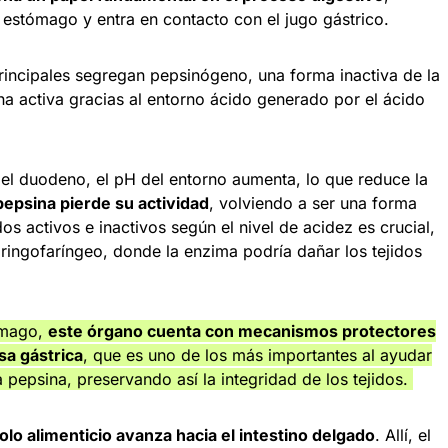
l estómago y entra en contacto con el jugo gástrico.
principales segregan pepsinógeno, una forma inactiva de la
a activa gracias al entorno ácido generado por el ácido
 el duodeno, el pH del entorno aumenta, lo que reduce la
pepsina pierde su actividad
, volviendo a ser una forma
os activos e inactivos según el nivel de acidez es crucial,
aringofaríngeo, donde la enzima podría dañar los tejidos
tómago,
este órgano cuenta con mecanismos protectores
sa gástrica
, que es uno de los más importantes al ayudar
la pepsina, preservando así la integridad de los tejidos.
bolo alimenticio avanza hacia el intestino delgado
. Allí, el