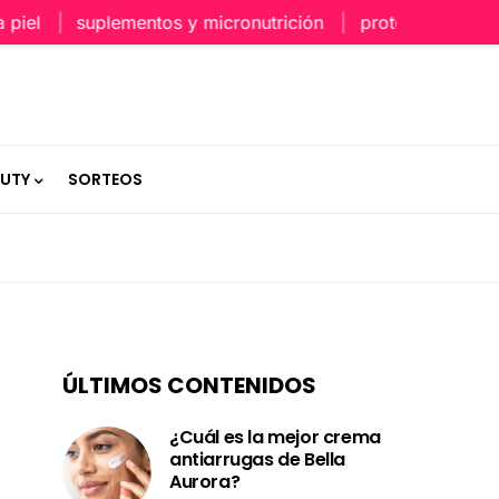
l
suplementos y micronutrición
protección capilar e
AUTY
SORTEOS
ÚLTIMOS CONTENIDOS
¿Cuál es la mejor crema
antiarrugas de Bella
Aurora?