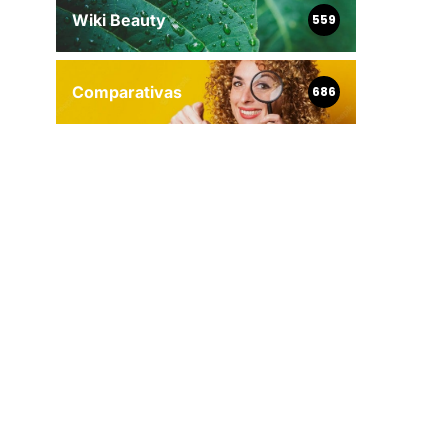
Wiki Beauty
559
Comparativas
686