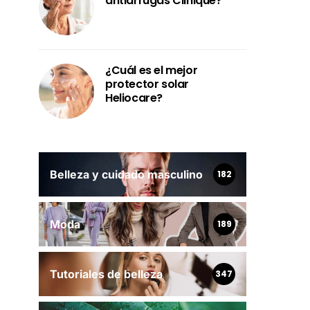
antiarrugas Clinique?
¿Cuál es el mejor
protector solar
Heliocare?
Belleza y cuidado masculino
182
Moda
189
Tutoriales de belleza
347