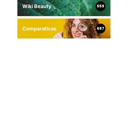
Wiki Beauty
559
Comparativas
687