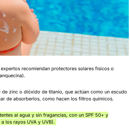
s expertos recomiendan protectores solares físicos o
lanquecina).
 de zinc o dióxido de titanio, que actúan como un escudo
ugar de absorberlos, como hacen los filtros químicos.
tentes al agua y sin fragancias, con un SPF 50+ y
te a los rayos UVA y UVB).