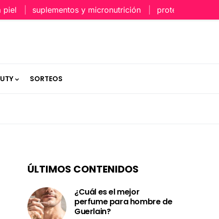
suplementos y micronutrición
protección capilar en 
AUTY
SORTEOS
ÚLTIMOS CONTENIDOS
¿Cuál es el mejor
perfume para hombre de
Guerlain?