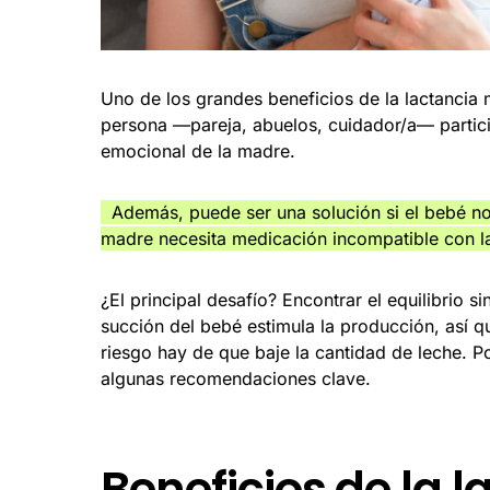
Uno de los grandes beneficios de la lactancia m
persona —pareja, abuelos, cuidador/a— particip
emocional de la madre.
Además, puede ser una solución si el bebé no 
madre necesita medicación incompatible con la
¿El principal desafío? Encontrar el equilibrio 
succión del bebé estimula la producción, así 
riesgo hay de que baje la cantidad de leche. P
algunas recomendaciones clave.
Beneficios de la 