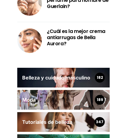
perfume para hombre de
Guerlain?
¿Cuál es la mejor crema
antiarrugas de Bella
Aurora?
Belleza y cuidado masculino
182
Moda
189
Tutoriales de belleza
347