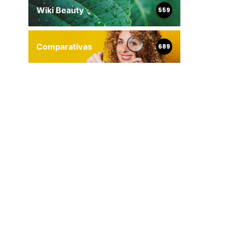
Wiki Beauty
559
Comparativas
689