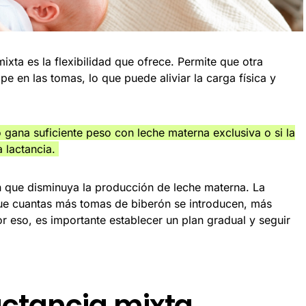
ixta es la flexibilidad que ofrece. Permite que otra
e en las tomas, lo que puede aliviar la carga física y
gana suficiente peso con leche materna exclusiva o si la
 lactancia.
sin que disminuya la producción de leche materna. La
que cuantas más tomas de biberón se introducen, más
or eso, es importante establecer un plan gradual y seguir
lactancia mixta