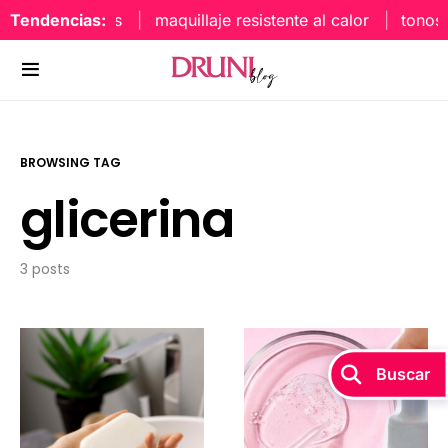
aquillaje labios
Tendencias:
maquillaje resistente al calor
tonos 
BROWSING TAG
glicerina
3 posts
Buscar