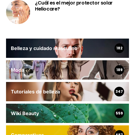
¿Cuál es el mejor protector solar
Heliocare?
Belleza y cuidado masculino
182
Moda
189
Tutoriales de belleza
347
Wiki Beauty
559
Comparativas
687