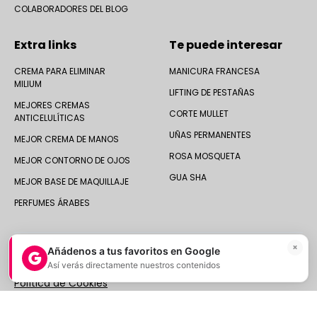
COLABORADORES DEL BLOG
Extra links
Te puede interesar
CREMA PARA ELIMINAR
MANICURA FRANCESA
MILIUM
LIFTING DE PESTAÑAS
MEJORES CREMAS
CORTE MULLET
ANTICELULÍTICAS
UÑAS PERMANENTES
MEJOR CREMA DE MANOS
ROSA MOSQUETA
MEJOR CONTORNO DE OJOS
GUA SHA
MEJOR BASE DE MAQUILLAJE
PERFUMES ÁRABES
×
Añádenos a tus favoritos en Google
Así verás directamente nuestros contenidos
© 2025 Druni España ·
Aviso legal
|
Política de Privacidad
|
Política de Cookies