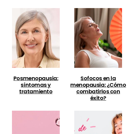
Posmenopausia:
Sofocos en la
síntomas y
menopausia: ¿Cómo
tratamiento
combatirlos con
éxito?