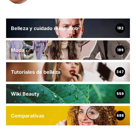
Belleza y cuidado masculino
182
Moda
189
Tutoriales de belleza
347
Wiki Beauty
559
Comparativas
688