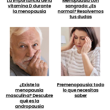
La importancia de la
Menopausia con
vitamina D durante
sangrado: ¿Es
la menopausia
normal? Resolvemos
tus dudas
¿Existe la
Premenopausia: todo
menopausia
lo que necesitas
masculina? Descubre
saber
qué es la
andropausia