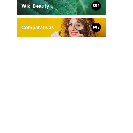
Wiki Beauty
559
Comparativas
687