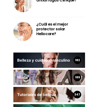
antiarrugas Clinique?
¿Cuál es el mejor
protector solar
Heliocare?
Belleza y cuidado masculino
182
Moda
189
Tutoriales de belleza
347