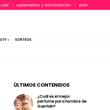
el
suplementos y micronutrición
protección capilar 
AUTY
SORTEOS
ÚLTIMOS CONTENIDOS
¿Cuál es el mejor
perfume para hombre de
Guerlain?