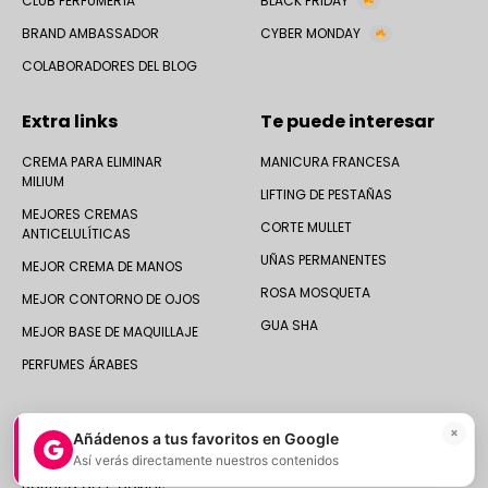
CLUB PERFUMERÍA
BLACK FRIDAY
BRAND AMBASSADOR
CYBER MONDAY
COLABORADORES DEL BLOG
Extra links
Te puede interesar
CREMA PARA ELIMINAR
MANICURA FRANCESA
MILIUM
LIFTING DE PESTAÑAS
MEJORES CREMAS
CORTE MULLET
ANTICELULÍTICAS
UÑAS PERMANENTES
MEJOR CREMA DE MANOS
ROSA MOSQUETA
MEJOR CONTORNO DE OJOS
GUA SHA
MEJOR BASE DE MAQUILLAJE
PERFUMES ÁRABES
×
Añádenos a tus favoritos en Google
Así verás directamente nuestros contenidos
© 2025 Druni España ·
Aviso legal
|
Política de Privacidad
|