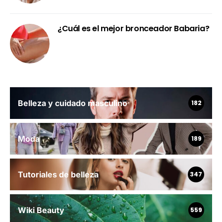
¿Cuál es el mejor bronceador Babaria?
Belleza y cuidado masculino
182
Moda
189
Tutoriales de belleza
347
Wiki Beauty
559