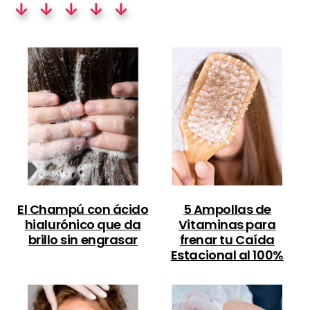
↓ ↓ ↓ ↓ ↓
El Champú con ácido
5 Ampollas de
hialurónico que da
Vitaminas para
brillo sin engrasar
frenar tu Caída
Estacional al 100%