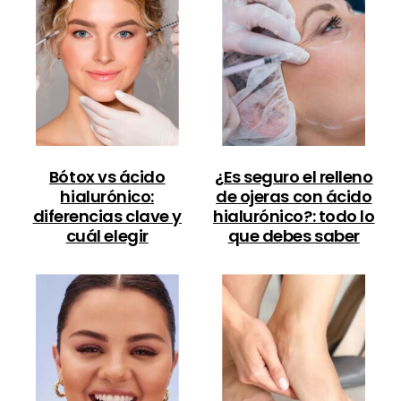
Bótox vs ácido
¿Es seguro el relleno
hialurónico:
de ojeras con ácido
diferencias clave y
hialurónico?: todo lo
cuál elegir
que debes saber