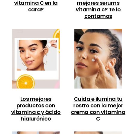
vitamina C en la
mejores serums
cara?
vitamina c? Te lo
contamos
Los mejores
Cuida e ilumina tu
productos con
rostro con la mejor
vitamina c y ácido
crema con vitamina
hialurónico
C