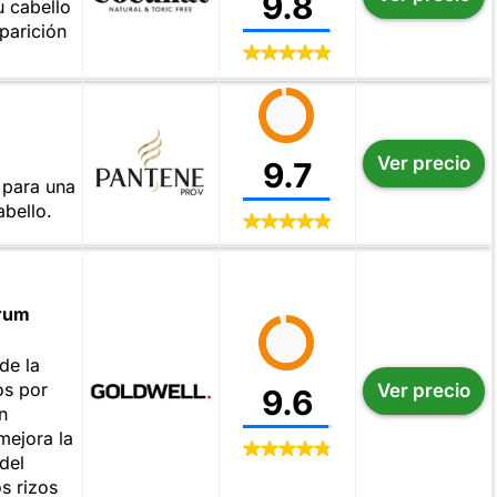
9.8
u cabello
parición
Ver precio
9.7
 para una
abello.
erum
de la
os por
Ver precio
9.6
n
mejora la
 del
s rizos