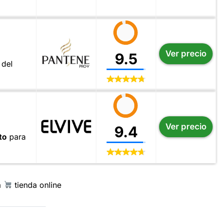
Ver precio
9.5
 del
Ver precio
9.4
to
para
a
tienda online