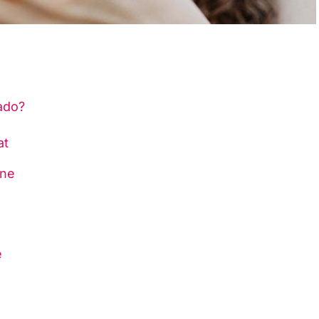
ado?
at
ene
e