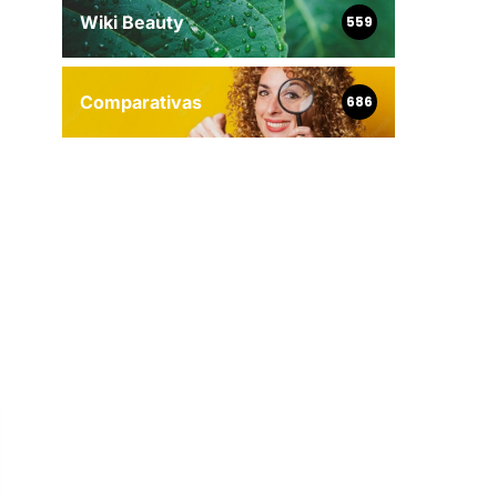
Wiki Beauty
559
Comparativas
686