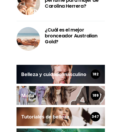
perfume para mujer de
Carolina Herrera?
¿Cuál es el mejor
bronceador Australian
Gold?
Belleza y cuidado masculino
182
Moda
189
Tutoriales de belleza
347