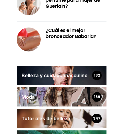
perfume para mujer de
Guerlain?
¿Cuál es el mejor
bronceador Babaria?
Belleza y cuidado masculino
182
Moda
189
Tutoriales de belleza
347