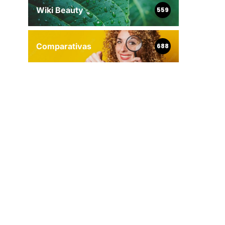
Wiki Beauty
559
Comparativas
688