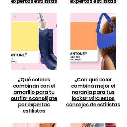
expertas estilistas
expertas estilistas
¿Qué colores
¿Con qué color
combinan con el
combina mejor el
amarillo para tu
naranja para tus
outfit? Aconséjate
looks? Mira estos
por expertas
consejos de estilistas
estilistas