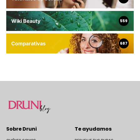
Wiki Beauty
559
Comparativas
687
Sobre Druni
Te ayudamos