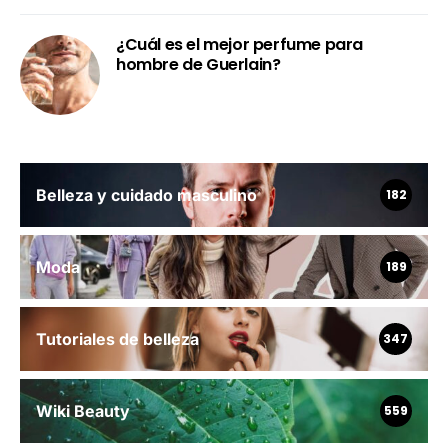
¿Cuál es el mejor perfume para
hombre de Guerlain?
Belleza y cuidado masculino
182
Moda
189
Tutoriales de belleza
347
Wiki Beauty
559