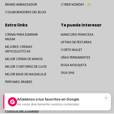
BRAND AMBASSADOR
CYBER MONDAY
COLABORADORES DEL BLOG
Extra links
Te puede interesar
CREMA PARA ELIMINAR
MANICURA FRANCESA
MILIUM
LIFTING DE PESTAÑAS
MEJORES CREMAS
CORTE MULLET
ANTICELULÍTICAS
UÑAS PERMANENTES
MEJOR CREMA DE MANOS
ROSA MOSQUETA
MEJOR CONTORNO DE OJOS
GUA SHA
MEJOR BASE DE MAQUILLAJE
PERFUMES ÁRABES
×
Añádenos a tus favoritos en Google
Así verás directamente nuestros contenidos
© 2025 Druni España ·
Aviso legal
|
Política de Privacidad
|
Política de Cookies