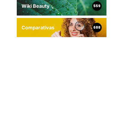
Wiki Beauty
559
Comparativas
688