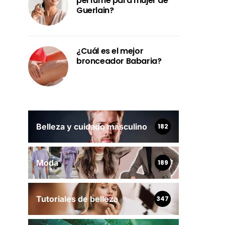
perfume para mujer de
Guerlain?
¿Cuál es el mejor
bronceador Babaria?
Belleza y cuidado masculino
182
Moda
189
Tutoriales de belleza
347