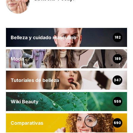
Belleza y cuidado masculino
182
Moda
189
Tutoriales de belleza
347
Wiki Beauty
559
Comparativas
690