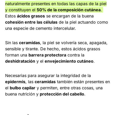
naturalmente presentes en todas las capas de la piel
y constituyen el
50% de la composición cutánea
.
Estos
ácidos grasos
se encargan de la buena
cohesión entre las células
de la piel actuando como
una especie de cemento intercelular.
Sin las
ceramidas
, la piel se volvería seca, apagada,
sensible y tirante. De hecho, estos ácidos grasos
forman una
barrera protectora
contra la
deshidratación
y el
envejecimiento cutáneo
.
Necesarias para asegurar la integridad de la
epidermis
, las
ceramidas
también están presentes en
el
bulbo capilar
y permiten, entre otras cosas, una
buena nutrición y
protección del cabello
.