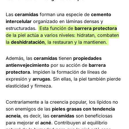
Las
ceramidas
forman una especie de
cemento
intercelular
organizado en láminas densas y
estructuradas.
Esta función de
barrera protectora
de la piel actúa a varios niveles: hidratan, combaten
la
deshidratación
, la restauran y la mantienen.
Además, las
ceramidas
tienen
propiedades
antienvejecimiento
por su acción de
barrera
protectora
. Impiden la formación de líneas de
expresión y
arrugas
. Sin ellas, la piel también pierde
elasticidad y firmeza.
Contrariamente a la creencia popular, los lípidos no
son enemigos de las
pieles grasas con tendencia
acneia
, es decir, las
ceramidas
son beneficiosas
para mejorar el
acné
. Contribuyen al equilibrio