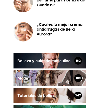
perfume para hombre de
Guerlain?
¿Cuál es la mejor crema
antiarrugas de Bella
Aurora?
Belleza y cuidado masculino
182
Moda
189
Tutoriales de belleza
347