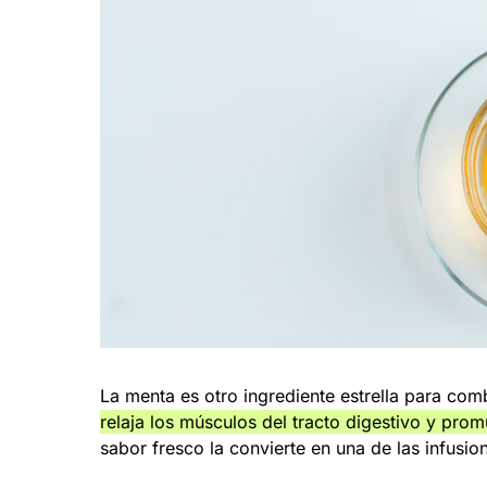
La menta es otro ingrediente estrella para com
relaja los músculos del tracto digestivo y pro
sabor fresco la convierte en una de las infusi