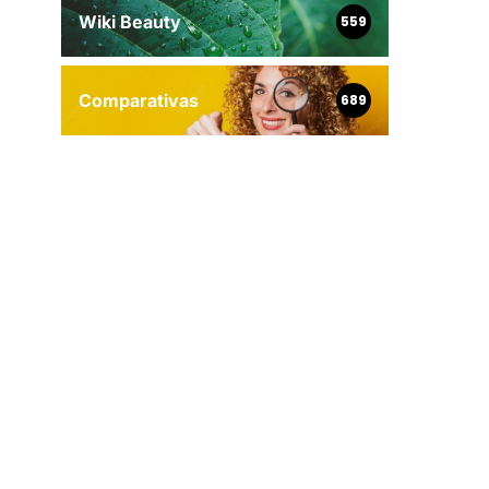
Wiki Beauty
559
Comparativas
689