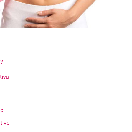
r?
tiva
do
tivo