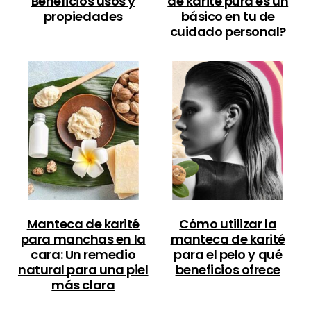
Beneficios usos y
de karité pura es un
propiedades
básico en tu de
cuidado personal?
Manteca de karité
Cómo utilizar la
para manchas en la
manteca de karité
cara: Un remedio
para el pelo y qué
natural para una piel
beneficios ofrece
más clara