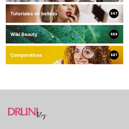
Tutoriales de belleza
347
Wiki Beauty
559
Comparativas
687