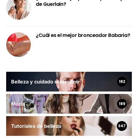
de Guerlain?
¿Cuál es el mejor bronceador Babaria?
Belleza y cuidado masculino
182
Moda
189
Tutoriales de belleza
347