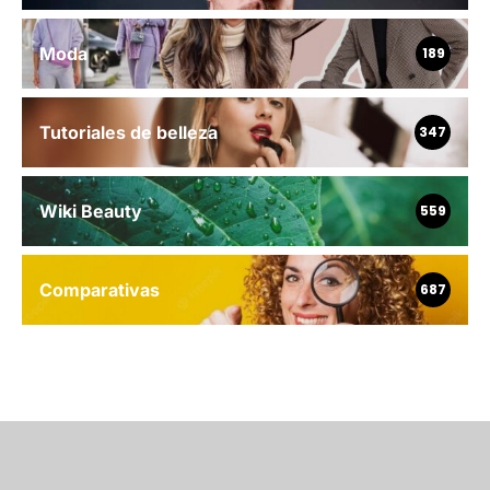
Moda
189
Tutoriales de belleza
347
Wiki Beauty
559
Comparativas
687