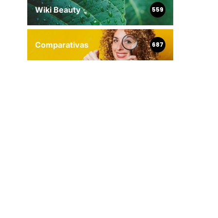
Wiki Beauty
559
Comparativas
687