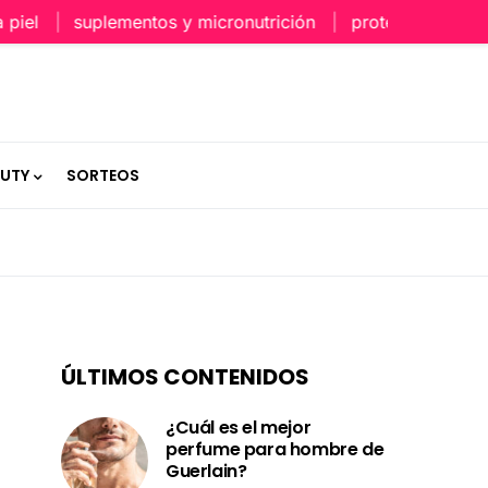
l
suplementos y micronutrición
protección capilar e
AUTY
SORTEOS
ÚLTIMOS CONTENIDOS
¿Cuál es el mejor
perfume para hombre de
Guerlain?