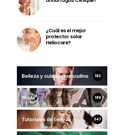
antiarrugas Clinique?
¿Cuál es el mejor
protector solar
Heliocare?
Belleza y cuidado masculino
182
Moda
189
Tutoriales de belleza
347