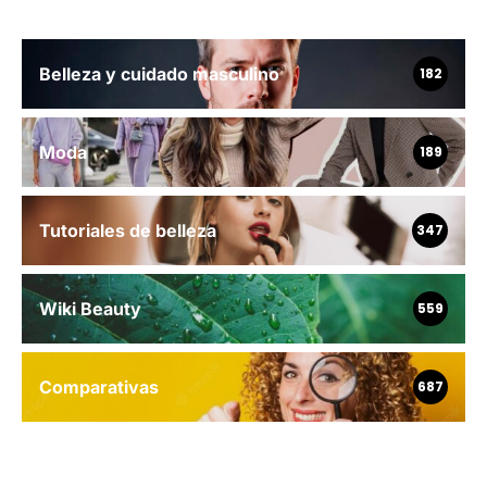
Belleza y cuidado masculino
182
Moda
189
Tutoriales de belleza
347
Wiki Beauty
559
Comparativas
687