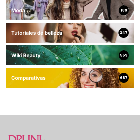
Moda
189
Tutoriales de belleza
347
Wiki Beauty
559
Comparativas
687