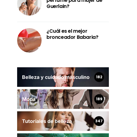
perfume para mujer de
Guerlain?
¿Cuál es el mejor
bronceador Babaria?
Belleza y cuidado masculino
182
Moda
189
Tutoriales de belleza
347