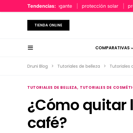
perfume limpio y elegante
Tendencias:
protección solar
protecc
TIENDA ONLINE
COMPARATIVAS
Druni Blog
Tutoriales de belleza
Tutoriales
TUTORIALES DE BELLEZA
TUTORIALES DE COSMÉT
¿Cómo quitar l
café?