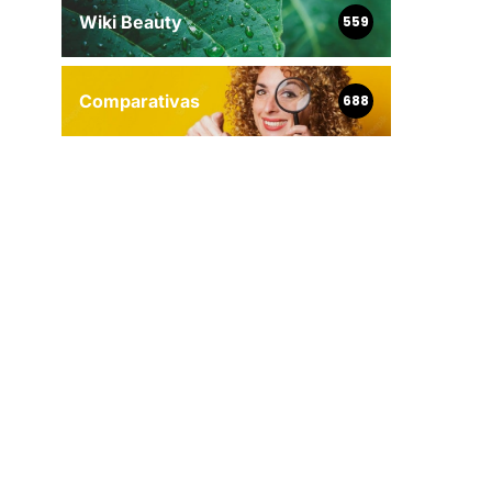
Wiki Beauty
559
Comparativas
688