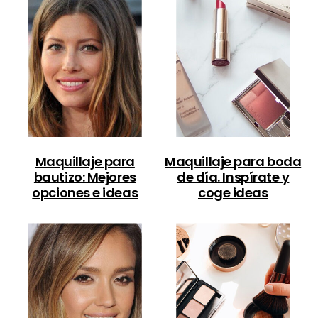
Maquillaje para
Maquillaje para boda
bautizo: Mejores
de día. Inspírate y
opciones e ideas
coge ideas