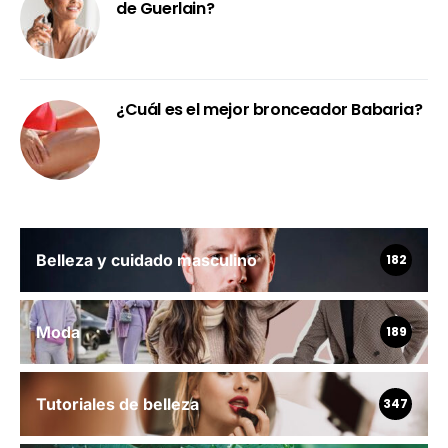
de Guerlain?
¿Cuál es el mejor bronceador Babaria?
Belleza y cuidado masculino
182
Moda
189
Tutoriales de belleza
347