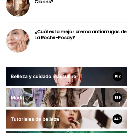
Clarins?
¿Cuál es la mejor crema antiarrugas de
La Roche-Posay?
Belleza y cuidado masculino
182
Moda
189
Tutoriales de belleza
347