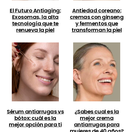
El Futuro Antiaging:
Antiedad coreano:
Exosomas, la alta
cremas con ginseng
tecnología que te
y fermentos que
renueva la piel
transforman la piel
Sérum antiarrugas vs
¿Sabes cual es la
bótox: cuál es la
mejor crema
mejor opción para ti
antiarrugas para
mujeres de 40 años?