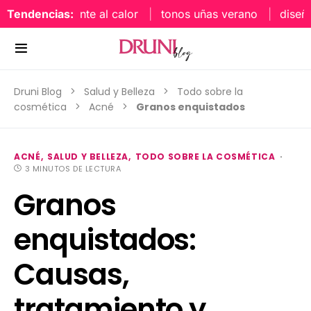
laje resistente al calor
Tendencias:
tonos uñas verano
diseños d
Druni Blog
Salud y Belleza
Todo sobre la
cosmética
Acné
Granos enquistados
ACNÉ
SALUD Y BELLEZA
TODO SOBRE LA COSMÉTICA
3 MINUTOS DE LECTURA
Granos
enquistados:
Causas,
tratamiento y