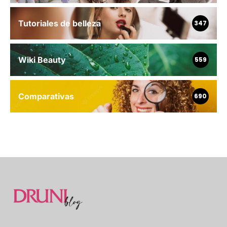
Tutoriales de belleza
347
Wiki Beauty
559
Comparativas
690