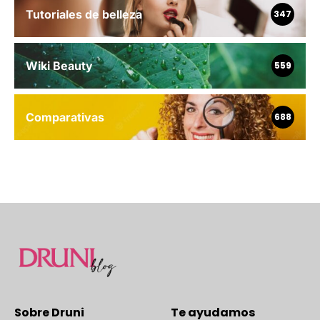
Tutoriales de belleza
347
Wiki Beauty
559
Comparativas
688
Sobre Druni
Te ayudamos