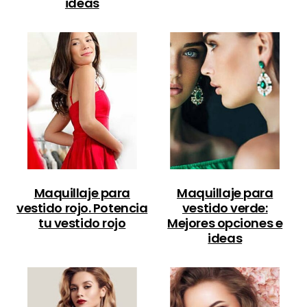
ideas
Maquillaje para
Maquillaje para
vestido rojo. Potencia
vestido verde:
tu vestido rojo
Mejores opciones e
ideas