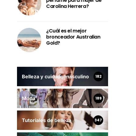
perfume para mujer de
Carolina Herrera?
¿Cuál es el mejor
bronceador Australian
Gold?
Belleza y cuidado masculino
182
Moda
189
Tutoriales de belleza
347