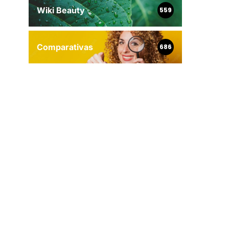
Wiki Beauty
559
Comparativas
686