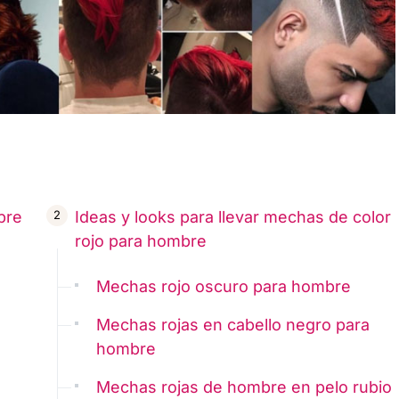
bre
Ideas y looks para llevar mechas de color
rojo para hombre
Mechas rojo oscuro para hombre
Mechas rojas en cabello negro para
hombre
Mechas rojas de hombre en pelo rubio