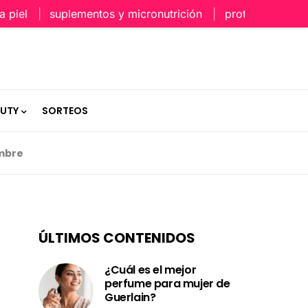
suplementos y micronutrición
protección capilar en
AUTY
SORTEOS
mbre
ÚLTIMOS CONTENIDOS
¿Cuál es el mejor
perfume para mujer de
Guerlain?