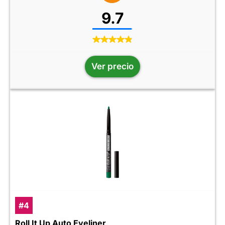
9.7
Ver precio
#4
Roll It Up Auto Eyeliner