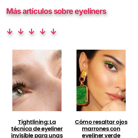
Más artículos sobre eyeliners
↓ ↓ ↓ ↓ ↓
Tightlining: La
Cómo resaltar ojos
técnica de eyeliner
marrones con
invisible para unas
eyeliner verde