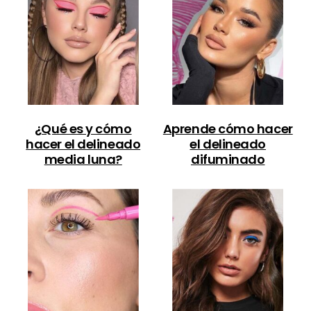
¿Qué es y cómo
Aprende cómo hacer
hacer el delineado
el delineado
media luna?
difuminado