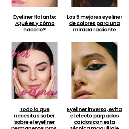
Eyeliner flotante:
Los 5 mejores eyeliner
¿Qué es y cómo
de colores para una
hacerlo?
mirada radiante
Todo lo que
Eyeliner inverso, evita
necesitas saber
el efecto parpados
sobre el eyeliner
caídos con esta
permanente: pros,
técnica maquillaje