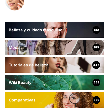
Belleza y cuidado masculino
182
Moda
189
Tutoriales de belleza
347
Wiki Beauty
559
Comparativas
689