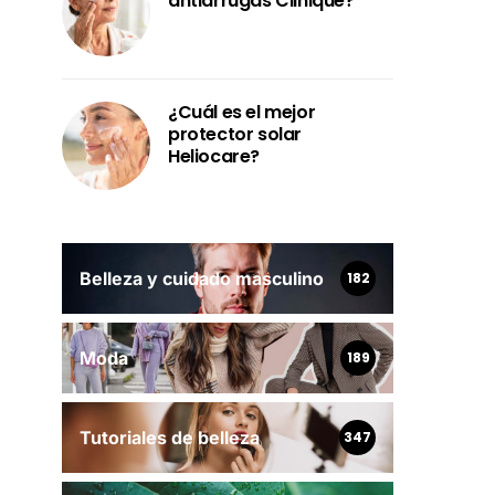
antiarrugas Clinique?
¿Cuál es el mejor
protector solar
Heliocare?
Belleza y cuidado masculino
182
Moda
189
Tutoriales de belleza
347