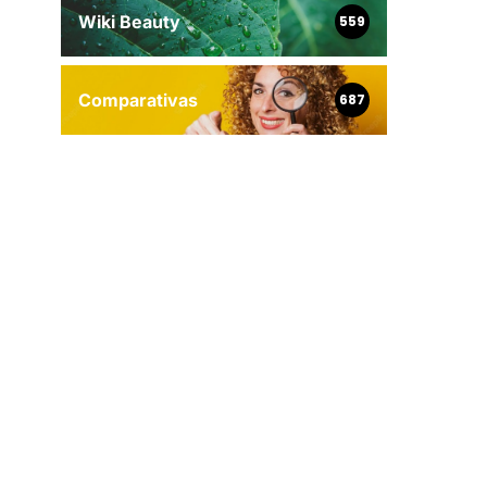
Wiki Beauty
559
Comparativas
687