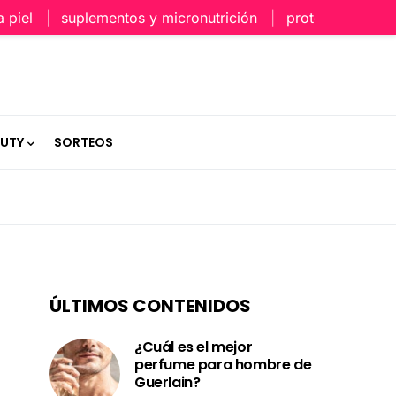
el
suplementos y micronutrición
protección capilar 
AUTY
SORTEOS
ÚLTIMOS CONTENIDOS
¿Cuál es el mejor
perfume para hombre de
Guerlain?