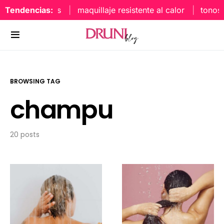
Tendencias:
maquillaje resistente al calor
tonos u
BROWSING TAG
champu
20 posts