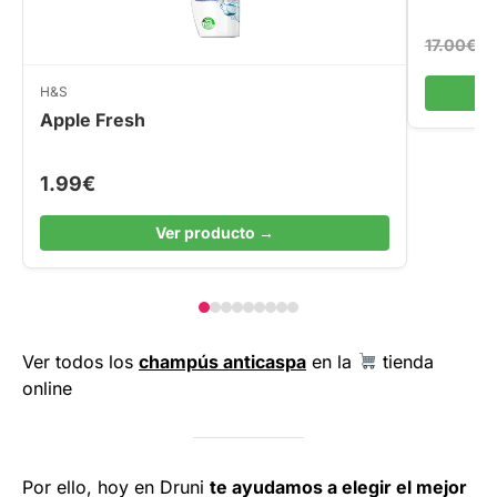
17.00€
H&S
Apple Fresh
1.99€
Ver producto →
Ver todos los
champús anticaspa
en la
tienda
online
Por ello, hoy en Druni
te ayudamos a elegir el mejor