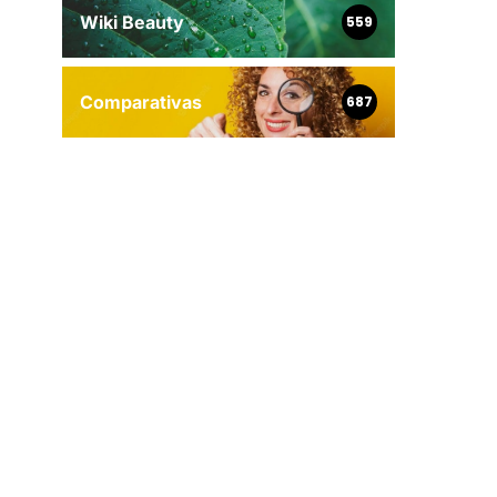
Wiki Beauty
559
Comparativas
687