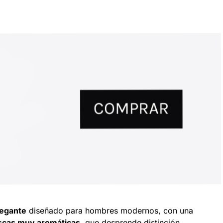
legante
diseñado para hombres modernos, con una
escas muy aromáticas
, que desprende distinción,