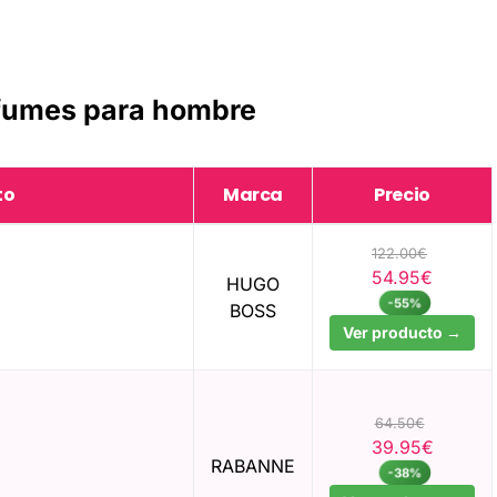
fumes para hombre
to
Marca
Precio
122.00€
54.95€
HUGO
-55%
BOSS
Ver producto →
64.50€
39.95€
e
RABANNE
-38%