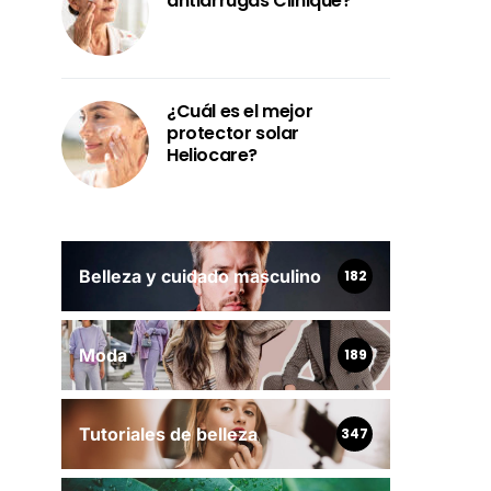
antiarrugas Clinique?
¿Cuál es el mejor
protector solar
Heliocare?
Belleza y cuidado masculino
182
Moda
189
Tutoriales de belleza
347