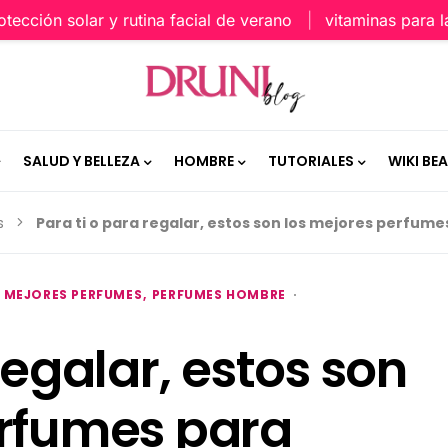
ción solar y rutina facial de verano
vitaminas para la pi
SALUD Y BELLEZA
HOMBRE
TUTORIALES
WIKI BE
s
Para ti o para regalar, estos son los mejores perfum
MEJORES PERFUMES
PERFUMES HOMBRE
regalar, estos son
erfumes para