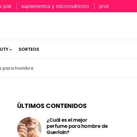
el
suplementos y micronutrición
protección capilar 
AUTY
SORTEOS
es para hombre
ÚLTIMOS CONTENIDOS
¿Cuál es el mejor
perfume para hombre de
Guerlain?