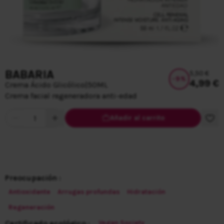
BABARIA
5,50 €
-
9
%
4,99 €
Crema Ácido Glicólico
|
50ML
Crema facial regeneradora anti-edad
Cantidad
Añadir al carrito
Preocupación :
Antioxidante
Arrugas profundas
Hidratación
Regeneración
Certificado ecológico :
Vegan Society