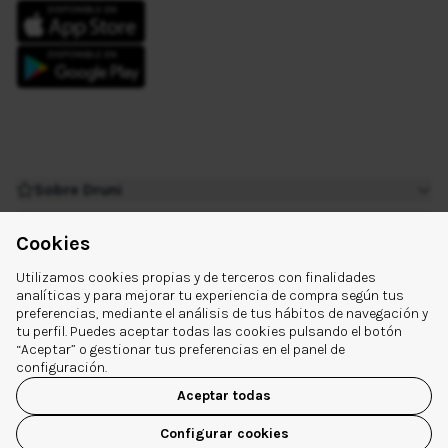
Sobre Druni
¿Tienes dudas?
Cookies
Extra links
Utilizamos cookies propias y de terceros con finalidades
Síguenos
analíticas y para mejorar tu experiencia de compra según tus
preferencias, mediante el análisis de tus hábitos de navegación y
tu perfil. Puedes aceptar todas las cookies pulsando el botón
“Aceptar” o gestionar tus preferencias en el panel de
configuración.
Aceptar todas
© 2026 Druni España
Configurar cookies
Aviso legal
|
Política de Privacidad
|
Política de Cookies
|