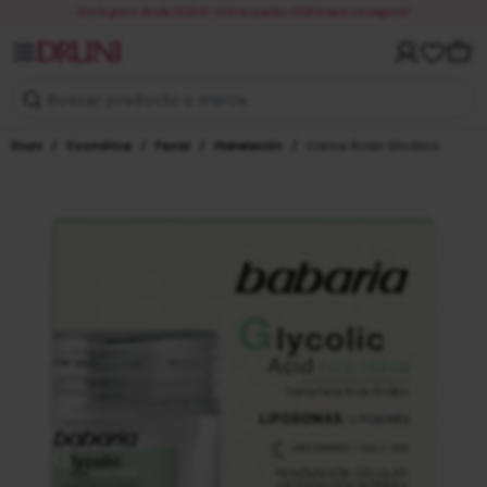
¡Envío gratis desde 20,00 €! ¡Solo te quedan 20,00 € para conseguirlo!
Mi cuenta
Carri
Buscar producto o marca
Druni
/
Cosmética
/
Facial
/
Hidratación
/
Crema Ácido Glicólico