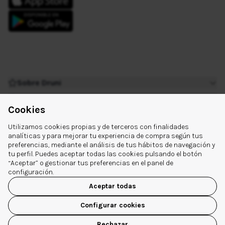
Sobre Druni
¿Tienes dudas?
Cookies
Extra links
Utilizamos cookies propias y de terceros con finalidades
Síguenos
analíticas y para mejorar tu experiencia de compra según tus
preferencias, mediante el análisis de tus hábitos de navegación y
tu perfil. Puedes aceptar todas las cookies pulsando el botón
“Aceptar” o gestionar tus preferencias en el panel de
configuración.
Aceptar todas
© 2026 Druni España
Configurar cookies
Aviso legal
|
Política de Privacidad
|
Política de Cookies
|
Configuración de cookies
Rechazar