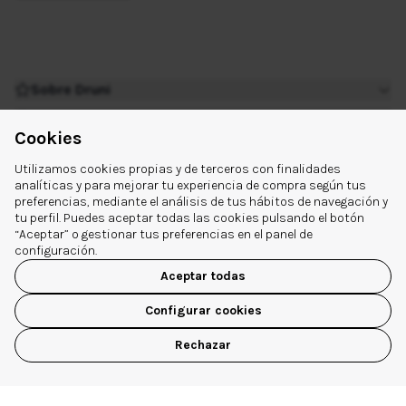
Sobre Druni
¿Tienes dudas?
Cookies
Extra links
Utilizamos cookies propias y de terceros con finalidades
Síguenos
analíticas y para mejorar tu experiencia de compra según tus
preferencias, mediante el análisis de tus hábitos de navegación y
tu perfil. Puedes aceptar todas las cookies pulsando el botón
“Aceptar” o gestionar tus preferencias en el panel de
configuración.
Aceptar todas
© 2026 Druni España
Configurar cookies
Aviso legal
|
Política de Privacidad
|
Política de Cookies
|
Configuración de cookies
Rechazar
USA NUESTRA APP
✕
ABRIR APP
Disfruta de sus ventajas y funcionalidades