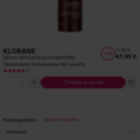
KLORANE
57,90 €
-
17
%
47,95 €
Sérum Anticaída Quinina
|
100ML
Tratamiento fortalecedor del cabello
(1)
Cantidad
Añadir al carrito
Preocupación :
Caída del cabello
Descripción