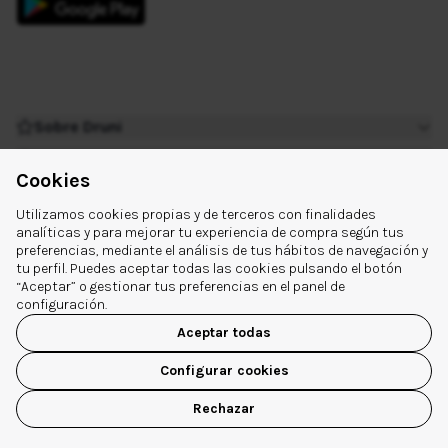
En 3 meses**** el cabello está más resistente, más denso y
con más volumen. Ideal para la caída del cabello después
del embarazo.
Sobre Druni
¿Tienes dudas?
Cookies
Extra links
Utilizamos cookies propias y de terceros con finalidades
Síguenos
analíticas y para mejorar tu experiencia de compra según tus
preferencias, mediante el análisis de tus hábitos de navegación y
tu perfil. Puedes aceptar todas las cookies pulsando el botón
“Aceptar” o gestionar tus preferencias en el panel de
configuración.
Aceptar todas
© 2026 Druni España
Configurar cookies
Aviso legal
|
Política de Privacidad
|
Política de Cookies
|
Configuración de cookies
Rechazar
USA NUESTRA APP
✕
ABRIR APP
Disfruta de sus ventajas y funcionalidades