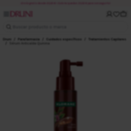
¡Envío gratis desde 20,00 €! ¡Solo te quedan 20,00 € para conseguirlo!
Mi cuenta
Carri
Buscar producto o marca
Druni
/
Parafarmacia
/
Cuidados específicos
/
Tratamientos Capilares
/
Sérum Anticaída Quinina