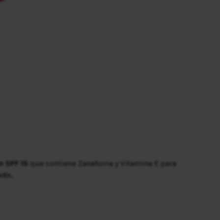
n SPF 15
que contiene Zanahoria y Vitamina E para
ada.
ctúa como precursor del bronceado
y la
Vitamina E