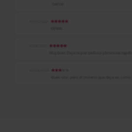
Genial
31/05/2022
GENIAL
11/08/2021
Muy bien. Deja la piel sedosa y broncea rapd
30/06/2021
Buen olor, pero el moreno que deja es como s
Página