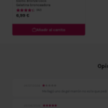
Exotic Bronze Coco
Gelatina bronceadora
(42)
6,99 €
Añadir al carrito
Opi
24/07/2026
Me llegó uno de gel marrón no este que pedi
23/06/2026