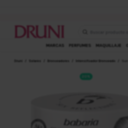
Buscar producto o mar
MARCAS
PERFUMES
MAQUILLAJE
Druni
/
Solares
/
Bronceadores
/
Intensificador Bronceado
/
Sun
20%