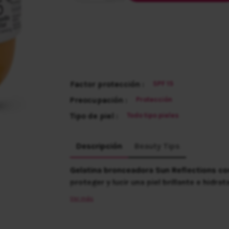
Factor protección :
SPF 15
Preocupación :
Protección
Tipo de piel :
Todo tipo pieles
Descripción
Beauty Tips
Gelatina bronceadora Sun Reflections co
proteger y lucir una piel brillante e hidrat
El
B-Caroteno del aceite de zanahoria a
Ver más
aporta sus propiedades antioxidantes.