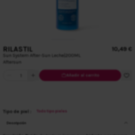
RILASTIL
10,49 €
Sun System After-Sun Leche
|
200ML
Aftersun
Cantidad
Añadir al carrito
Tipo de piel :
Todo tipo pieles
Descripción