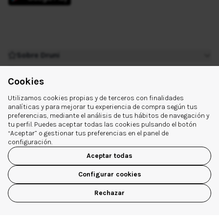
Sobre Druni
¿Tienes dudas?
Cookies
Extra links
Utilizamos cookies propias y de terceros con finalidades
Síguenos
analíticas y para mejorar tu experiencia de compra según tus
preferencias, mediante el análisis de tus hábitos de navegación y
tu perfil. Puedes aceptar todas las cookies pulsando el botón
“Aceptar” o gestionar tus preferencias en el panel de
configuración.
Aceptar todas
© 2026 Druni España
Configurar cookies
Aviso legal
|
Política de Privacidad
|
Política de Cookies
|
Configuración de cookies
Rechazar
USA NUESTRA APP
✕
ABRIR APP
Disfruta de sus ventajas y funcionalidades