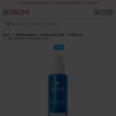
¡Envío gratis desde 20,00 €! ¡Solo te quedan 20,00 € para conseguirlo!
Mi cuenta
Carri
Buscar producto o marca
Druni
/
Parafarmacia
/
Protección Solar
/
Aftersun
/
Sun System After-Sun Leche
-25%