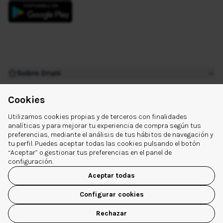
Sobre Druni
¿Tienes dudas?
Cookies
Extra links
Utilizamos cookies propias y de terceros con finalidades
Síguenos
analíticas y para mejorar tu experiencia de compra según tus
preferencias, mediante el análisis de tus hábitos de navegación y
tu perfil. Puedes aceptar todas las cookies pulsando el botón
“Aceptar” o gestionar tus preferencias en el panel de
configuración.
Aceptar todas
© 2026 Druni España
Configurar cookies
Aviso legal
|
Política de Privacidad
|
Política de Cookies
|
Configuración de cookies
Rechazar
USA NUESTRA APP
✕
ABRIR APP
Disfruta de sus ventajas y funcionalidades