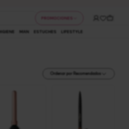
Mi cuenta
Carrito
PROMOCIONES
HIGIENE
MAN
ESTUCHES
LIFESTYLE
Ordenar por
Ordenar por Recomendados