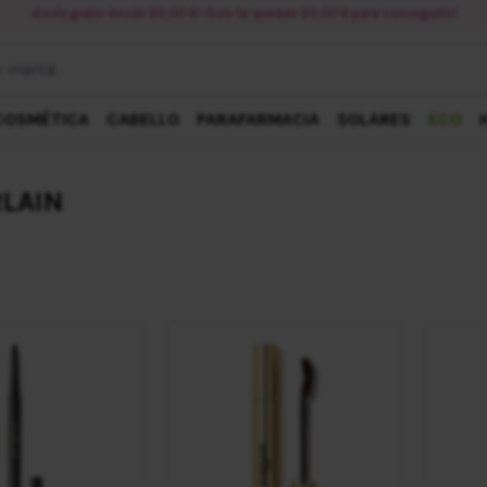
¡Envío gratis desde 20,00 €! ¡Solo te quedan 20,00 € para conseguirlo!
ca
COSMÉTICA
CABELLO
PARAFARMACIA
SOLARES
ECO
RLAIN